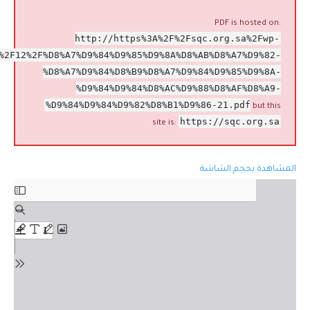
PDF is hosted on:
http://https%3A%2F%2Fsqc.org.sa%2Fwp-
%2F12%2F%D8%A7%D9%84%D9%85%D9%8A%D8%AB%D8%A7%D9%82-
%D8%A7%D9%84%D8%B9%D8%A7%D9%84%D9%85%D9%8A-
%D9%84%D9%84%D8%AC%D9%88%D8%AF%D8%A9-
%D9%84%D9%84%D9%82%D8%B1%D9%86-21.pdf
but this
https://sqc.org.sa
site is:
المشاهدة بحجم الشاشة
Skip
to
PDF
content