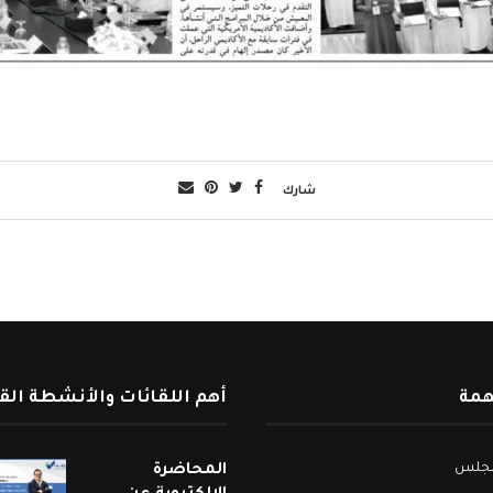
شارك
همة
أهم اللقائات والأنشطة الق
لمجلس
المحاضرة