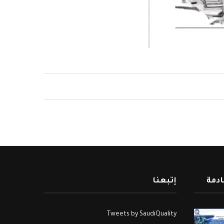
ادمة
إتبعنا
Tweets by SaudiQuality