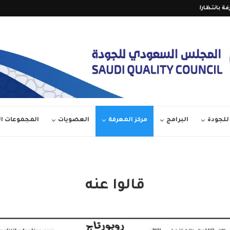
فة بانتظارك على قناة المجلس...
العدد 36 من مجلة آفاق الجودة – مارس...
الدورة الأولى من (جائزة...
لجودة
البرامج
مركز المعرفة
العضويات
المجموعات 
قالوا عنه