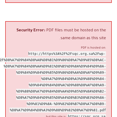
Security Error:
PDF files must be hosted on the
same domain as this site.
PDF is hosted on:
http://https%3A%2F%2Fsqc.org.sa%2Fwp-
2F%D8%A7%D9%84%D8%A8%D8%B1%D9%86%D8%A7%D9%85%D8%AC-
%D8%A7%D9%84%D8%AA%D9%81%D8%B5%D9%8A%D9%84%D9%8A-
%D9%84%D9%84%D9%85%D9%86%D8%AA%D8%AF%D9%89-
%D8%A7%D9%84%D8%A3%D9%88%D9%84-
%D9%84%D9%84%D8%AC%D9%88%D8%AF%D8%A9-
%D9%88%D8%A7%D9%84%D8%AA%D9%85%D9%8A%D8%B2-
%D8%A7%D9%84%D9%85%D8%A4%D8%B3%D8%B3%D9%8A-
%D9%81%D9%8A-%D9%82%D8%B7%D8%A7%D8%B9-
%D8%A7%D9%84%D8%A3%D9%88%D9%82%D8%A7%D9%81.pdf
https://sqc.org.sa