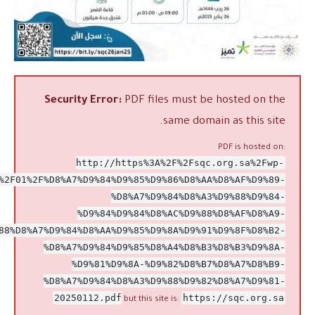
Security Error:
PDF files must be hosted on the
same domain as this site.
PDF is hosted on:
http://https%3A%2F%2Fsqc.org.sa%2Fwp-
%2F01%2F%D8%A7%D9%84%D9%85%D9%86%D8%AA%D8%AF%D9%89-
%D8%A7%D9%84%D8%A3%D9%88%D9%84-
%D9%84%D9%84%D8%AC%D9%88%D8%AF%D8%A9-
88%D8%A7%D9%84%D8%AA%D9%85%D9%8A%D9%91%D9%8F%D8%B2-
%D8%A7%D9%84%D9%85%D8%A4%D8%B3%D8%B3%D9%8A-
%D9%81%D9%8A-%D9%82%D8%B7%D8%A7%D8%B9-
%D8%A7%D9%84%D8%A3%D9%88%D9%82%D8%A7%D9%81-
20250112.pdf
https://sqc.org.sa
but this site is: