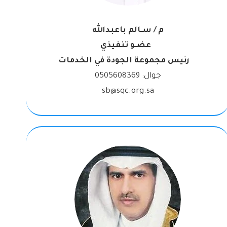
م / سـالم باعبدالله
عضـو تنفيذي
رئيس مجموعة الجودة في الخدمات
جوال:
0505608369
sb@sqc.org.sa