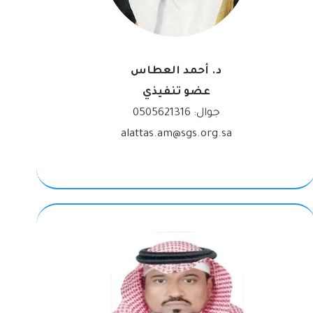
د. أحمد العطاس
عضو تنفيذي
جوال:
0505621316
alattas.am@sgs.org.sa