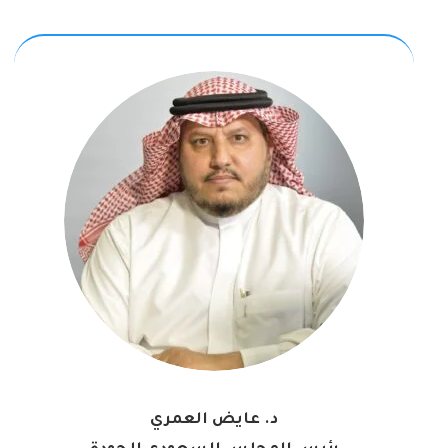
د. عايض العمري