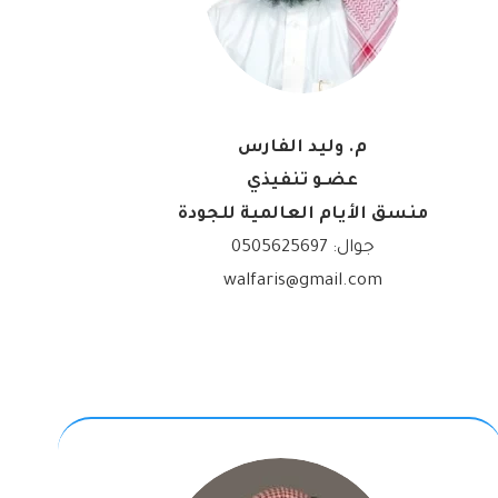
م. وليد الفارس
عضـو تنفيذي
منسق الأيام العالمية للجودة
جوال:
0505625697
walfaris@gmail.com