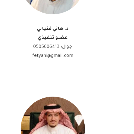
د. هاني فتياني
عضـو تنفيذي
جوال:
0505606413
fetyani@gmail.com