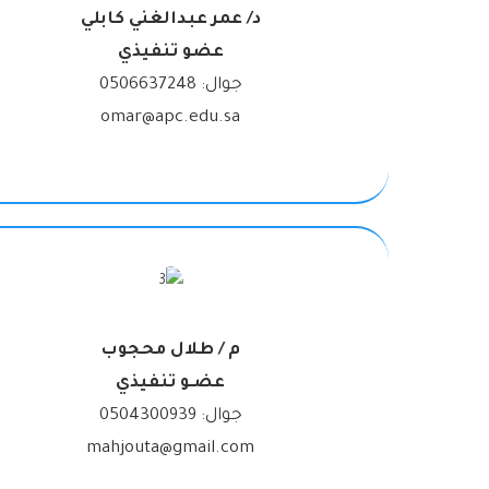
د/ عمر عبدالغني كابلي
عضو تنفيذي
جوال: 0506637248
omar@apc.edu.sa
م / طلال محجوب
عضـو تنفيذي
جوال:
0504300939
mahjouta@gmail.com