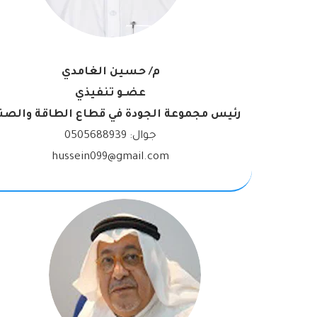
م/ حسين الغامدي
عضـو تنفيذي
رئيس مجموعة الجودة في قطاع الطاقة والصن
جوال:
0505688939
hussein099@gmail.com