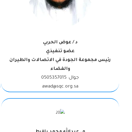
د / عوض الحربي
عضو تنفيذي
رئيس مجموعة الجودة في الاتصالات والطيران
والفضاء
جوال:
0505357015
awad@sqc.org.sa
م. عبدالله محمد بافرط