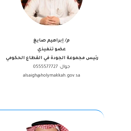
م/ إبراهيم صايغ
عضو تنفيذي
رئيس مجموعة الجودة في القطاع الحكومي
جوال:
0555577727
alsaigh@holymakkah.gov.sa