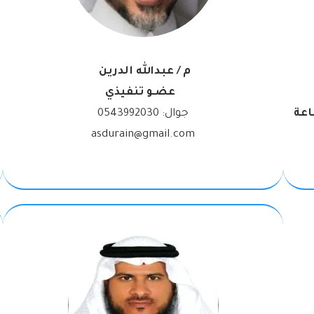
م / عبدالله الدرين
عضـو تنفيذي
اعة
جوال:
0543992030
asdurain@gmail.com