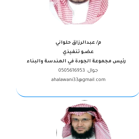
م/ عبدالرزاق حلواني
عضـو تنفيذي
رئيس مجموعة الجودة في الهندسة والبناء
جوال:
0505616953
ahalawani33@gmail.com