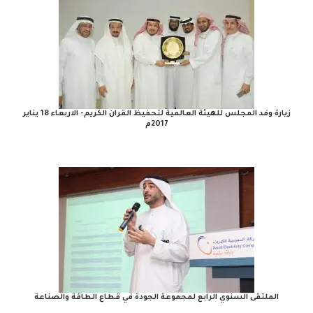
زيارة وفد المجلس للهيئة العالمية لتحفيظ القران الكريم- الاربعاء 18 يناير
2017م
الملتقى السنوي الرابع لمجموعة الجودة في قطاع الطاقة والصناعة