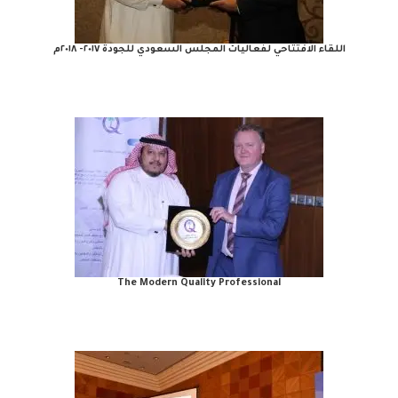
اللقاء الافتتاحي لفعاليات المجلس السعودي للجودة ٢٠١٧- ٢٠١٨م
The Modern Quality Professional