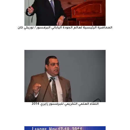
المحاضرة الرئيسية لعالم الجودة الياباني البرفسور / نوريكي كان
اللقاء العلمي التكريمي للبرفسور زايري 2014