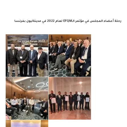
رحلة أعضاء المجلس في مؤتمر الـEFQM لعام 2022 في مدينةليون بفرنسا