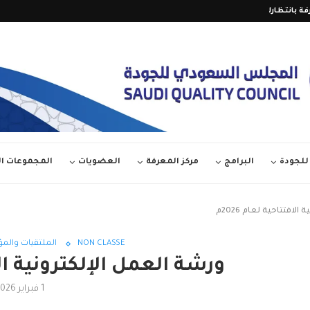
فة بانتظارك على قناة المجلس...
العدد 36 من مجلة آفاق الجودة – مارس...
الدورة الأولى من (جائزة...
لجودة
البرامج
مركز المعرفة
العضويات
المجموعات 
لافتتاحية لعام 2026م
NON CLASSÉ
الملتقيات والم
ورشة العمل الإلكترونية الافت
1 فبراير 2026