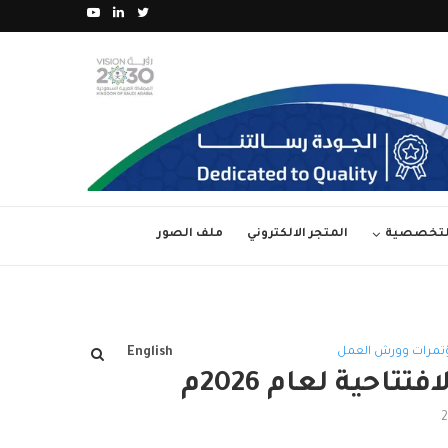
المحاضرة الالكترونية الثالثة لعام 2026م بعنوان “من الامتثال..
التخصصية
المتجر الالكتروني
ملف الصور
ؤتمرات وورش العمل
English
تاحية لعام 2026م