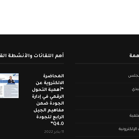
همة
أهم اللقائات والأنشطة الق
لمجلس
المحاضرة
الالكتروية عن
فيذي
“أهمية التحول
الرقمي في إدارة
الجودة ضمن
مفاهيم الجيل
علمية
الرابع للجودة
Q4.0”
لإلكترونية
11 يناير 2022