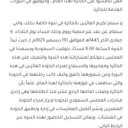
ممن تنافسوا على الجائزة لهذا العام ، والتوفيق في الدورات
القادمة للجائزة.
و سيتم تكريم الفائزين بالجائزة في ندوة خاصة بذلك، والتي
ستقام عن بعد عبر منصة زووم وذلك مساء يوم الثلاثاء 6
جمادى الآخر 1445هـ الموافق (19 ديسمبر 2023م )، حيث تبدأ
الندوة الساعة 8:00 مساءً، بتوقيت السعودية ويسعدنا في
المجلس دعوتكم لمشاركتنا هذه الندوة والتعرف علن هذه
الجائزة ومعاييرها والاستماع لمدراء الجودة الفائزين في هذه
الدورة وعن شعورهما بالفوز وكيف كانت رحلتهما في الجودة
والتي ساهمت في فوزهما بالجائزة لهذا العام، علماً بأن
الجائزة وصلت لعامها الرابع عشر منذ انطلاقها وهي إحدى
مبادرات المجلس السعودي للجودة لإبراز مدراء الجودة
المتميزين ونشر أفضل الممارسات في إدارة وتطبيق الجودة
في المنشآت. ويمكن التسجيل للحضور لهذه الندوة عبر
الرابط التالي :