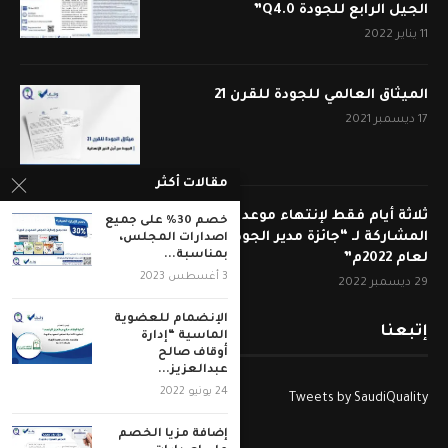
الجيل الرابع للجودة Q4.0”
11 يناير 2022
الميثاق العالمي للجودة للقرن 21
17 ديسمبر 2021
مقالات أكثر
ثلاثة أيام فقط لإنتهاء موعد قبول
خصم 30% على جميع
المشاركة لـ “جائزة مدير الجودة المتميز
اصدارات المجلس،
بمناسبة...
لعام 2022م”
3 أغسطس 2023
29 ديسمبر 2022
الإنضمام للعضوية
إتبعنا
الماسية “إدارة
أوقاف صالح
عبدالعزيز...
24 يونيو 2022
Tweets by SaudiQuality
إضافة مزيا الخصم