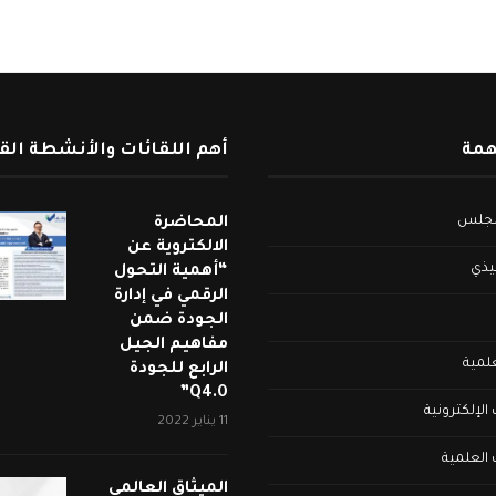
همة
أهم اللقائات والأنشطة الق
لمجلس
المحاضرة
الالكتروية عن
فيذي
“أهمية التحول
الرقمي في إدارة
الجودة ضمن
مفاهيم الجيل
علمية
الرابع للجودة
Q4.0”
لإلكترونية
11 يناير 2022
العلمية
الميثاق العالمي