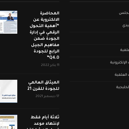
لمجلس
المحاضرة
الالكتروية عن
فيذي
“أهمية التحول
الرقمي في إدارة
الجودة ضمن
مفاهيم الجيل
علمية
الرابع للجودة
Q4.0”
لإلكترونية
11 يناير 2022
العلمية
الميثاق العالمي
لخليجية
للجودة للقرن 21
17 ديسمبر 2021
ثلاثة أيام فقط
لإنتهاء موعد