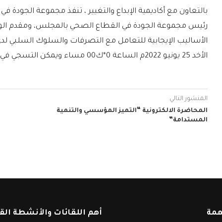
بالتعاون مع أكاديمية الإبداع والتغيير ، تنفذ مجموعة الجودة في
رئيس مجموعة الجودة في القطاع الصحي بالمجلس، ومقدم ال
الأساليب الإيجابية للتعامل مع التصرفات والسلوك السلبي لدى
الأخد 25 يونيو 2022م الساعة 0*ك00 مساء ويمكن التسجي في الورشة عبر البار الكود في الإعلان
المنشور التالي
المحاضرة الالكترونية “التميز المؤسسي والتنمية
المستدامة”
همة
أهم اللقائات والأنشطة الق